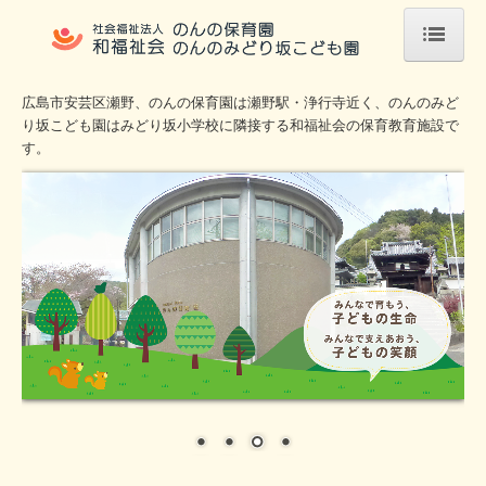
ホーム
広島市安芸区瀬野、のんの保育園は瀬野駅・浄行寺近く、のんのみど
り坂こども園はみどり坂小学校に隣接する和福祉会の保育教育施設で
法人概要
す。
のんの保育園
入園案内
職員募集
のんのみどり坂こども園
入園案内
一時保育のご案内
職員募集