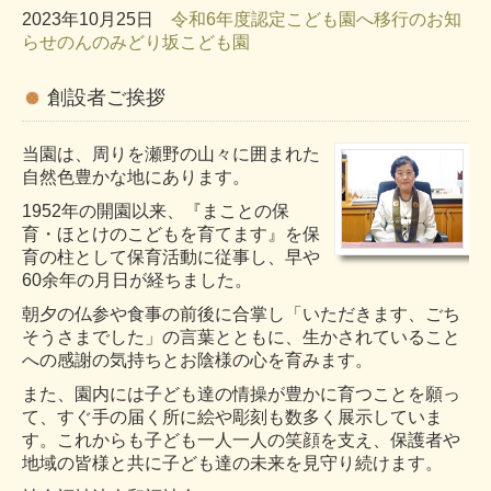
2023年10月25日
令和6年度認定こども園へ移行のお知
らせの
んのみどり坂こども園
創設者ご挨拶
当園は、周りを瀬野の山々に囲まれた
自然色豊かな地にあります。
1952年の開園以来、『まことの保
育・ほとけのこどもを育てます』を保
育の柱として保育活動に従事し、早や
60余年の月日が経ちました。
朝夕の仏参や食事の前後に合掌し「いただきます、ごち
そうさまでした」の言葉とともに、生かされていること
への感謝の気持ちとお陰様の心を育みます。
また、園内には子ども達の情操が豊かに育つことを願っ
て、すぐ手の届く所に絵や彫刻も数多く展示していま
す。これからも子ども一人一人の笑顔を支え、保護者や
地域の皆様と共に子ども達の未来を見守り続けます。